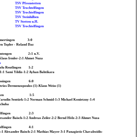
fronstetten
rochtelfingen
rochtelfingen
teinhilben
etten u.H.
rochtelfingen
Gammertingen 3:0
en Topler - Roland Daz
 Hohentengen 2:1 n.V.
Klaus Irmler-2:1 Ahmet Nuza
n
adolu Reutlingen 1:2
1:1 Sami Yildiz-1:2 Ayhan Bahtikara
Vgg Mössingen 6:0
trios Dermenzopoulos (1)-Klaus Weiss (1)
TSV Eningen 1:5
Farudin Sentürk-1:2 Norman Schmid-1:3 Michael Konietzny-1:4
schuba
rochtelfingen 2:3
exander Baisch-1:2 Andreas Zeiler-2:2 Bernd Hölz-2:3 Ahmet Nuza
rochtelfingen 4:1
1:1 Alexander Baisch-2:1 Mathias Mayer-3:1 Panagiotis Chavalezidis-