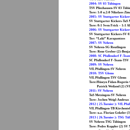
2004: SV 03 Tübingen
TSV Pliezhausen-SV
Tore: 1:0 u.2:0 Nikolaos Zim
2005: SV Stuttgarter Kicker
SV Stuttgarter Kickers
Tore: 0:1 Sven Frick – 1:1 A
2006: SV Stuttgarter Kicker
SV Stuttgarter Kickers
Tor: “Laki” Karapantzos
2007: SV Nehren
SV Nehren-SG Reutlingen
Tore: Rene Grober (2)-Benj
2008: SC Pfullendorf F-Tea
SC Pfullendorf F-Team-TSV 
2009: SV 
VfL Pfullingen-
2010: TSV Glems
VfL Pfullingen-
Tore:Hüseyn Fidan-Rogerio C
Patrick Weiland (2) (VfL 
2011: SV Nehren
TuS Metzingen-S
Tore: Jochen Weigl-Andreas
2012 ( 25.Turnier ): VfL Pful
VfL Pfullingen-TB Kirch
Tore: u.a. Florian Gekeler (3
2013 ( 26.Turnier ): TSG Tü
SV Nehren-TSG 
Tore: Pedro Keppler (2) SV 