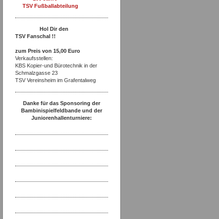
TSV Fußballabteilung
Hol Dir den
TSV Fanschal !!
zum Preis von 15,00 Euro
Verkaufsstellen:
KBS Kopier-und Bürotechnik in der
Schmalzgasse 23
TSV Vereinsheim im Grafentalweg
Danke für das Sponsoring der
Bambinispielfeldbande und der
Juniorenhallenturniere: