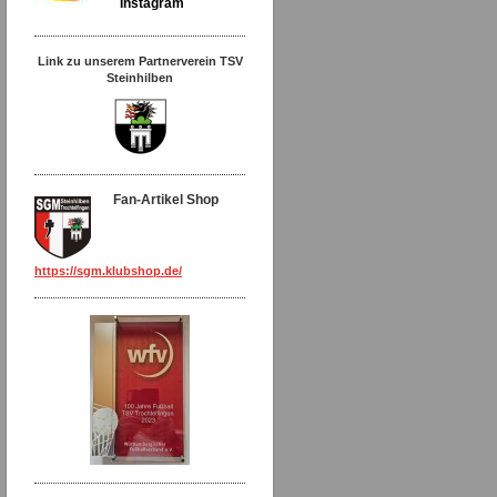
Instagram
Link zu unserem Partnerverein TSV
Steinhilben
Fan-Artikel Shop
https://sgm.klubshop.de/