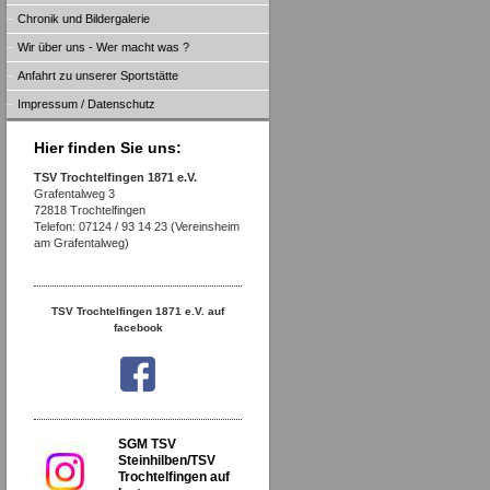
Chronik und Bildergalerie
Wir über uns - Wer macht was ?
Anfahrt zu unserer Sportstätte
Impressum / Datenschutz
Hier finden Sie uns:
TSV Trochtelfingen 1871 e.V.
Grafentalweg 3
72818 Trochtelfingen
Telefon: 07124 / 93 14 23 (Vereinsheim
am Grafentalweg)
TSV Trochtelfingen 1871 e.V. auf
facebook
SGM TSV
Steinhilben/TSV
Trochtelfingen auf