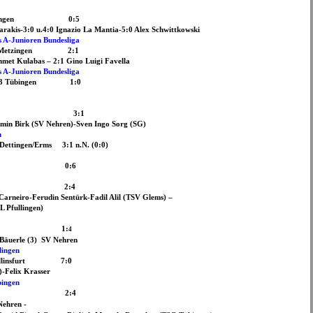
 03 Tübingen 0:5
arakis-3:0 u.4:0 Ignazio La Mantia-5:0 Alex Schwittkowski
s A-Junioren Bundesliga
-TuS Metzingen 2:1
hmet Kulabas – 2:1 Gino Luigi Favella
s A-Junioren Bundesliga
-SV 03 Tübingen 1:0
3:1
amin Birk (SV Nehren)-Sven Ingo Sorg (SG)
m
Dettingen/Erms 3:1 n.N. (0:0)
Nehren
SV Nehren 0:6
TSV Glems 2:4
arneiro-Ferudin Sentürk-Fadil Alil (TSV Glems) –
Pfullingen)
V Nehren 1:
4
 Bäuerle (3) SV Nehren
lingen
entellinsfurt 7:0
)-Felix Krasser
bingen
Tübingen 2:4
Nehren -