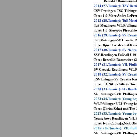
Benedikt Rammeisen-David
2014 (27.Turnier): TSV Dett
TSV Dettingen-TSG
Tore: 1:0 Marc Andre LePret
2015 (28.Turnier): TuS Metz
TuS Metzingen-VfL 
Tore: 1:0 Giuseppe Piracchio
2016 (29.Turnier): SV Croat
TuS Metzingen-SV Croat
Tore: Björn Gerdes und Kevin
2017 (30.Turnier): SV Nehre
SSV Reutlingen Fußball 
Tore: Benedikt Rammeiser (2
2017 (31.Turnier): VfL Pfull
SV Croatia Reutlingen-VfL P
2018 (32.Turnier): SV Croat
TSV Eningen-SV Croatia Reu
Tore: 0:1 Nikola Silic (6 Tur
2020 (33.Turnier): SG Reutl
SG Reutlingen-VfL Pfullinge
2023 (34.Turnier): Young bo
VfL Pfullingen U23-Young b
Tore: Qlirim Zekaj und Tim 
2023 (35.Turnier): Young bo
Young boys Reutlingen-VfL P
Tore: Ivan Cabraja,Nick Ol
2025: (36.Turnier): VfLPful
SG Reutlingen-VfL Pfullinge