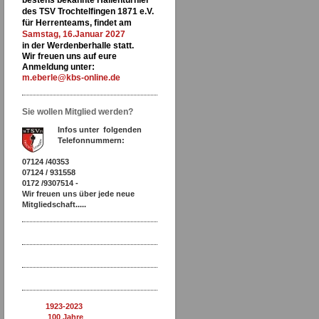
des TSV Trochtelfingen 1871 e.V.
für Herrenteams, findet am
Samstag, 16.Januar 2027
in der Werdenberhalle statt.
Wir freuen uns auf eure
Anmeldung unter:
m.eberle@kbs-online.de
Sie wollen Mitglied werden?
Infos unter folgenden
Telefonnummern:
07124 /40353
07124 / 931558
0172 /9307514 -
Wir freuen uns über jede neue
Mitgliedschaft.....
1923-2023
100 Jahre