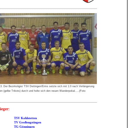
13. Der Bezirksligist TSV Dettingen/Erms setzte sich mit 1:0 nach Verlängerung
n (gelbe Trikots) durch und holte sich den neuen Wanderpokal.....(Foto
ieger:
Kohlstetten
oßengstingen
Gönningen