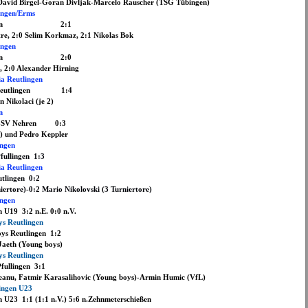
 Birgel-Goran Divljak-Marcelo Rauscher (TSG Tübingen)
ingen/Erms
 Tübingen 2:1
re, 2:0 Selim Korkmaz, 2:1 Nikolas Bok
ingen
Pfullingen 2:0
, 2:0 Alexander Hirning
ia Reutlingen
ia Reutlingen 1:4
 Nikolaci (je 2)
n
U19-SV Nehren 0:3
) und Pedro Keppler
ingen
fullingen 1:3
ia Reutlingen
tlingen 0:2
niertore)-0:2 Mario Nikolovski (3 Turniertore)
ingen
n U19 3:2 n.E. 0:0 n.V.
ys Reutlingen
oys Reutlingen 1:2
Jaeth (Young boys)
ys Reutlingen
fullingen 3:1
teanu, Fatmir Karasalihovic (Young boys)-Armin Humic (VfL)
lingen U23
n U23 1:1 (1:1 n.V.) 5:6 n.Zehnmeterschießen