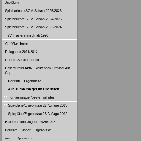
Jubiläum
Spielberichte SGM Saison 2025/2026
Spielberichte SGM Saison 2024/2025
Spielberichte SGM Saison 2023/2024
TSV Trainerstatistik ab 1996
AH (Alte Herren)
Relegation 2011/2012
Unsere Schiedsrichter
Hallenturnier Aktiv - Volksbank Ermstal-Alb-
Cup
Berichte - Ergebnisse
Alle Turniersieger im Überblick
Turniertorjäger/beste Torhüter
Spielpläne/Ergebnisse 27.Auflage 2013
Spielpläne/Ergebnisse 26.Auflage 2012
Hallenturniere Jugend 2025/2026
Berichte - Sieger - Ergebnisse
unsere Sponsoren