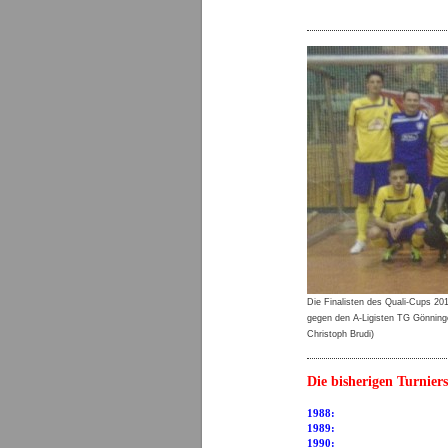
Die Finalisten des Quali-Cups 20
gegen den A-Ligisten TG Gönninge
Christoph Brudi)
Die bisherigen Turniers
1988: TSV 
1989: TV Gr
1990: TG 