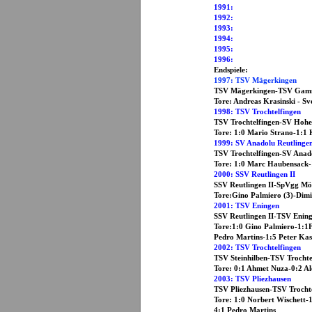
1991: TSV P
1992: TSV T
1993: TSV T
1994: TSV S
1995: TV St
1996: TSV T
Endspiele:
1997: TSV Mägerkingen
TSV Mägerkingen-TSV 
Tore: Andreas Krasinski - Sv
1998: TSV Trochtelfingen
TSV Trochtelfingen-SV
Tore: 1:0 Mario Strano-1:1 
1999: SV Anadolu Reutlinge
TSV Trochtelfingen-SV An
Tore: 1:0 Marc Haubensack-
2000: SSV Reutlingen II
SSV Reutlingen II-Sp
Tore:Gino Palmiero (3)-Dimi
2001: TSV Eningen
SSV Reutlingen II-
Tore:1:0 Gino Palmiero-1:1
Pedro Martins-1:5 Peter Ka
2002: TSV Trochtelfingen
TSV Steinhilben-TSV T
Tore: 0:1 Ahmet Nuza-0:2 Al
2003: TSV Pliezhausen
TSV Pliezhausen-TSV T
Tore: 1:0 Norbert Wischett-
4:1 Pedro Martins