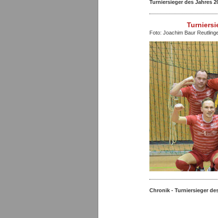
Turniersieger des Jahres 2
Turniersi
Foto: Joachim Baur Reutling
Chronik - Turniersieger 