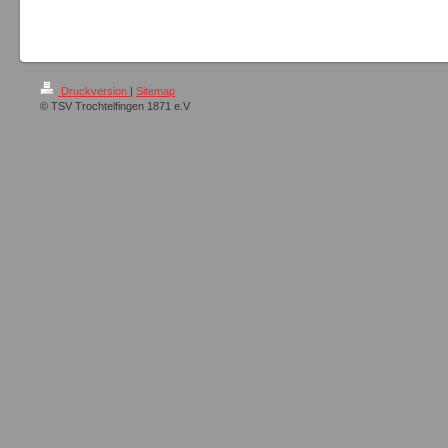
Druckversion
|
Sitemap
© TSV Trochtelfingen 1871 e.V